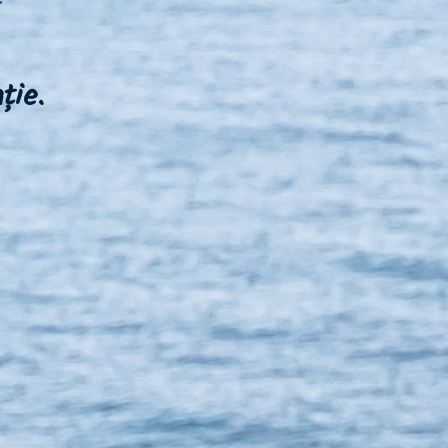
~
ție.